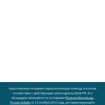
доступность наших услуг для широкого круга людей.
включая рассрочку и скидки, чтобы обеспечить
для всех, предоставляя различные варианты оплаты,
пациентов. Мы стремимся сделать доступное лечение
индивидуальные финансовые возможности наших
Мы предлагаем гибкие условия оплаты, учитывая
Гибкий подход к оплате
Наша клиника оказывает наркологическую помощь в полном
соответствии с действующим законодательством РФ. Все
процедуры проводятся на основании
Приказа Минздрава
России №903н
от 12 ноября 2012 года, регламентирующего