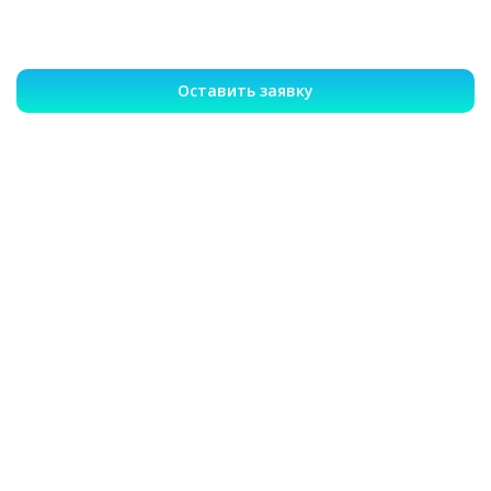
Оставить заявку
Записаться на лечение или
вызвать врача 24/7
Гарантия анонимности
Опытные врачи
Эффективное лечение